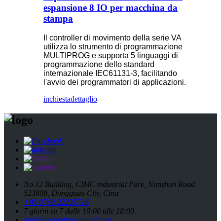
espansione 8 IO per macchina da
stampa
Il controller di movimento della serie VA
utilizza lo strumento di programmazione
MULTIPROG e supporta 5 linguaggi di
programmazione dello standard
internazionale IEC61131-3, facilitando
l'avvio dei programmatori di applicazioni.
inchiesta
dettaglio
No.12 Building, CIMC industrial Park, Nanshan Road
523808, Dongguan City, Cina
+86 0769-22235716
7 giorni su 7 dalle 10:00 alle 18:00
info@vecmotioncontrol.com