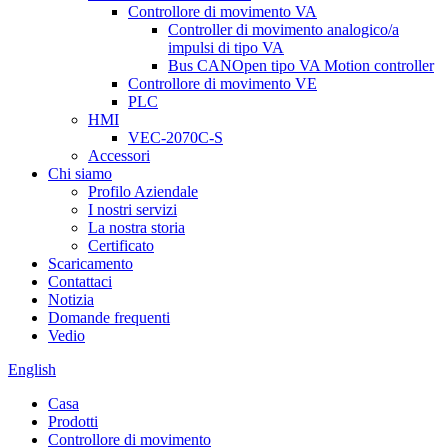
Controllore di movimento VA
Controller di movimento analogico/a
impulsi di tipo VA
Bus CANOpen tipo VA Motion controller
Controllore di movimento VE
PLC
HMI
VEC-2070C-S
Accessori
Chi siamo
Profilo Aziendale
I nostri servizi
La nostra storia
Certificato
Scaricamento
Contattaci
Notizia
Domande frequenti
Vedio
English
Casa
Prodotti
Controllore di movimento